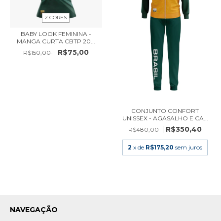
2 CORES
BABY LOOK FEMININA -
MANGA CURTA CBTP 20...
R$75,00
R$150,00
CONJUNTO CONFORT
UNISSEX - AGASALHO E CA...
R$350,40
R$480,00
2
x de
R$175,20
sem juros
NAVEGAÇÃO