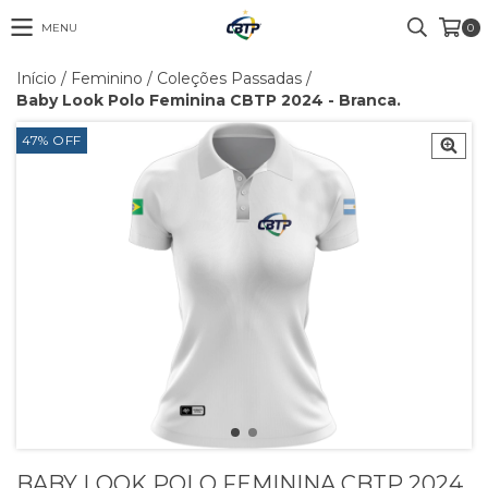
MENU
0
Início
/
Feminino
/
Coleções Passadas
/
Baby Look Polo Feminina CBTP 2024 - Branca.
47
%
OFF
BABY LOOK POLO FEMININA CBTP 2024