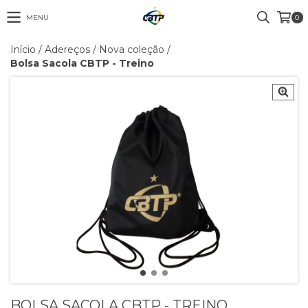
MENU
0
Início
/
Adereços
/
Nova coleção
/
Bolsa Sacola CBTP - Treino
BOLSA SACOLA CBTP - TREINO