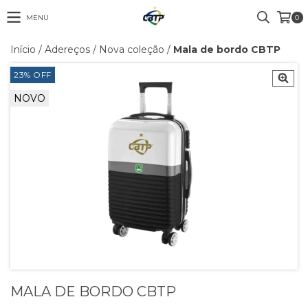
MENU
0
Início
/
Adereços
/
Nova coleção
/
Mala de bordo CBTP
23
%
OFF
NOVO
MALA DE BORDO CBTP