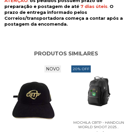
ATENÇÃO
:
os pedidos possuem prazo de
preparação e postagem de até
7 dias úteis
.
O
prazo de entrega informado pelos
Correios/transportadora começa a contar após a
postagem da encomenda.
PRODUTOS SIMILARES
NOVO
20
%
OFF
MOCHILA CBTP - HANDGUN
WORLD SHOOT 2025...