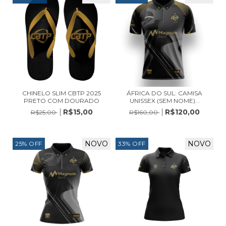
CHINELO SLIM CBTP 2025
ÁFRICA DO SUL: CAMISA
PRETO COM DOURADO
UNISSEX (SEM NOME)...
R$15,00
R$120,00
R$25,00
R$160,00
NOVO
NOVO
25
%
OFF
33
%
OFF