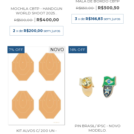
MALA DE BORDO CBTP
R$500,50
R$650,00
MOCHILA CBTP - HANDGUN
WORLD SHOOT 2025...
3
x de
R$166,83
sem juros
R$400,00
R$500,00
2
x de
R$200,00
sem juros
NOVO
7
%
OFF
16
%
OFF
PIN BRASIL/ IPSC - NOVO
MODELO.
KIT ALVOS C/ 200 UN -