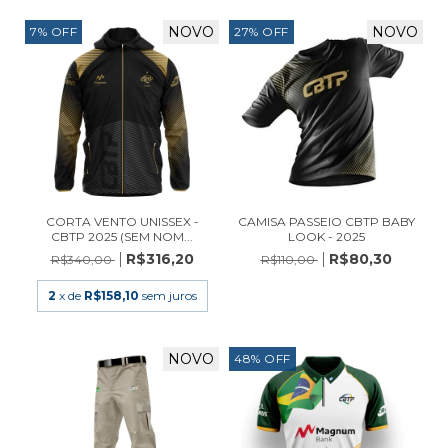
NOVO
NOVO
7
%
OFF
27
%
OFF
CORTA VENTO UNISSEX -
CAMISA PASSEIO CBTP BABY
CBTP 2025 (SEM NOM...
LOOK - 2025
R$316,20
R$80,30
R$340,00
R$110,00
2
x de
R$158,10
sem juros
NOVO
48
%
OFF