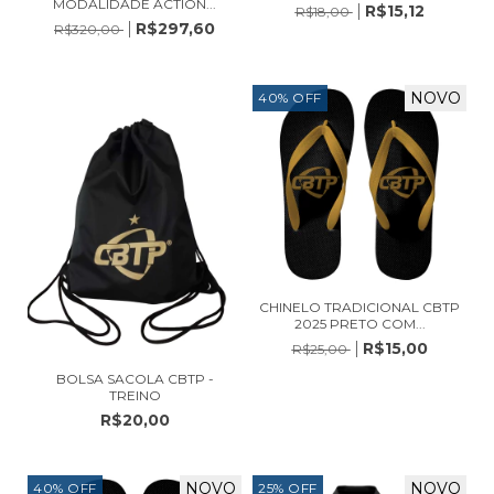
MODALIDADE ACTION...
R$15,12
R$18,00
R$297,60
R$320,00
NOVO
40
%
OFF
CHINELO TRADICIONAL CBTP
2025 PRETO COM...
R$15,00
R$25,00
BOLSA SACOLA CBTP -
TREINO
R$20,00
NOVO
NOVO
40
%
OFF
25
%
OFF